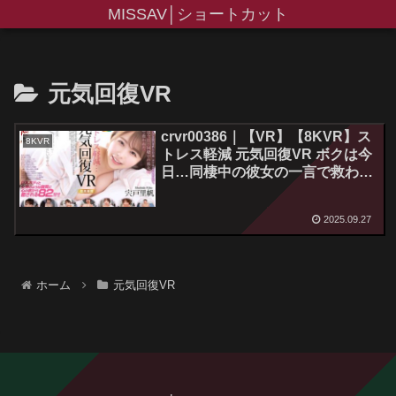
MISSAV│ショートカット
元気回復VR
crvr00386｜【VR】【8KVR】ス
8KVR
トレス軽減 元気回復VR ボクは今
日…同棲中の彼女の一言で救われ
た 宍戸里帆
2025.09.27
ホーム
元気回復VR